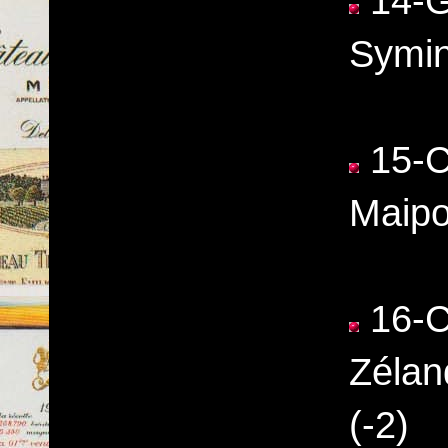
14-Gr
Symin
15-Co
Maipo
16-C
Zélan
(-2)