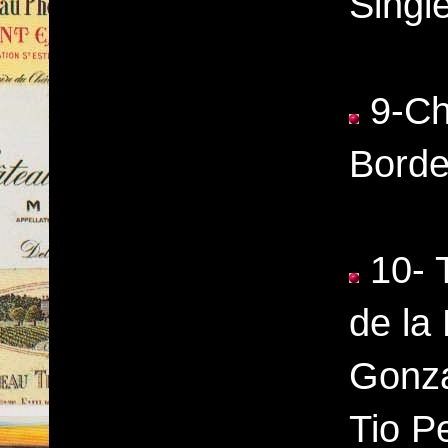
Singl
9-Ch
Borde
10- 
de la 
Gonza
Tio P