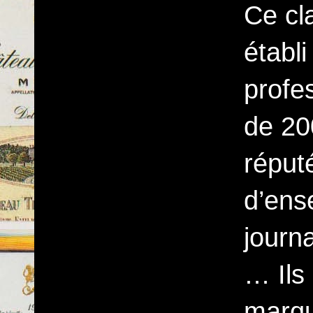
Ce cl
établi
profe
de 20
réput
d’ens
journa
… Ils
marqu