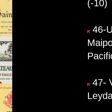
(-10)
46-Un
Maipo
Pacifi
47- V
Leyda