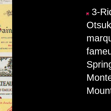
3-Rid
Otsuk
marqu
fameu
Sprin
Monte
Mount