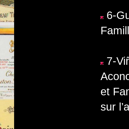
6-Gu
Famil
7-Viñ
Aconc
et Fam
sur l’