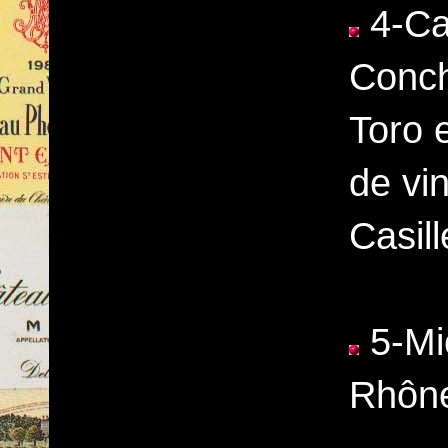
4-Cas
Conch
Toro 
de vi
Casill
5-Mi
Rhône