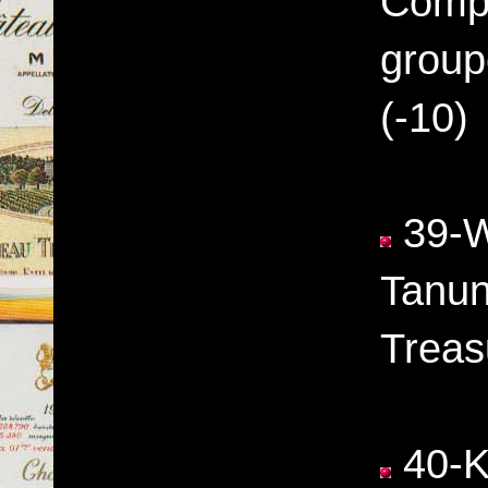
Compa
group
(-10)
39-Wo
Tanun
Treas
40-K