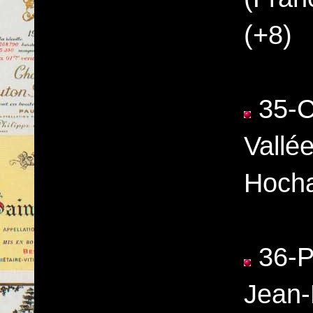
(+8)
35-C
Vallé
Hocha
36-P
Jean-