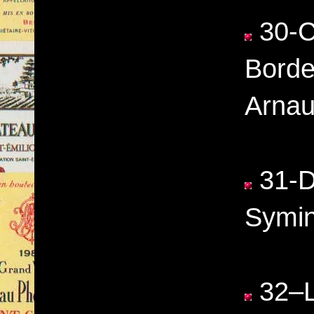
30-C
Borde
Arnau
31-Do
Symin
32–L