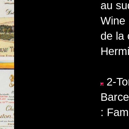
au sud
Wine 
de la
Hermi
2-To
Barce
: Fami