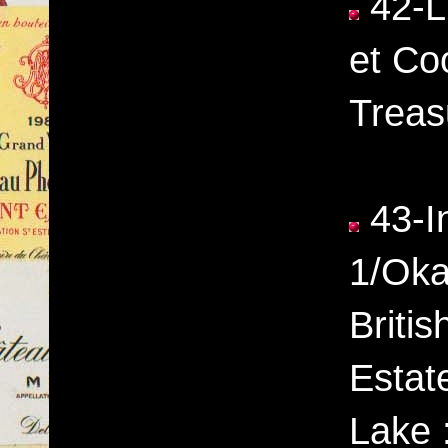
42-L
et Co
Treas
43-In
1/Oka
Briti
Estat
Lake :