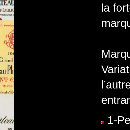
la for
marqu
Marqu
Varia
l’autr
entra
1-Pen