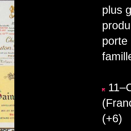
plus 
produi
porte
famil
11–C
(Fran
(+6)