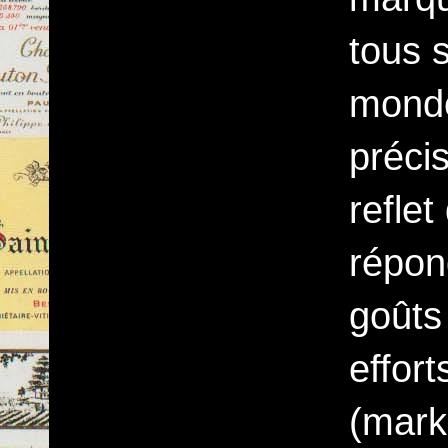
tous s
monde
précis
reflet
répon
goûts
effor
(mark