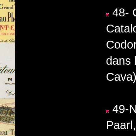
48- 
Catal
Codor
dans l
Cava)
49-N
Paarl,