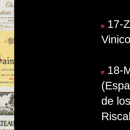
17-Zo
Vinic
18-M
(Espa
de lo
Risca