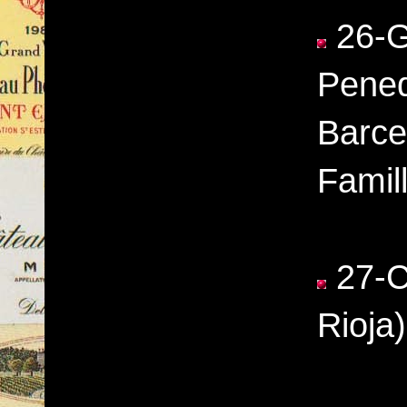
26-G
Pened
Barce
Famil
27-C
Rioja)