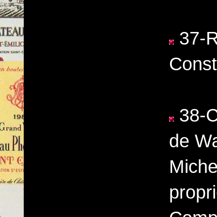
37-Ro
Const
38-C
de Wa
Miche
propri