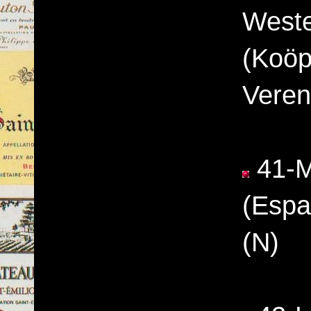
Weste
(Koöp
Vereni
41-M
(Espa
(N)