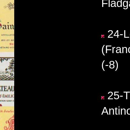
Fladg
24-L
(Fran
(-8)
25-Ti
Antino