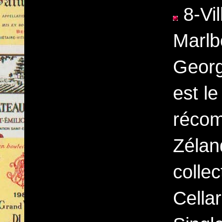
8-Vil
Marlbo
George
est le
récom
Zéland
collec
Cella