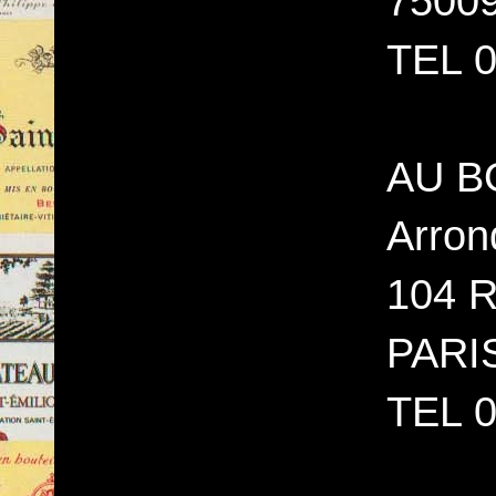
7500
TEL 0
AU BO
Arron
104 R
PARI
TEL 0