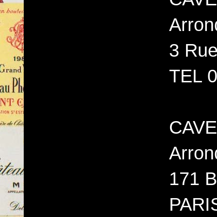
Arron
3 Rue
TEL 0
CAVE
Arron
171 B
PARI