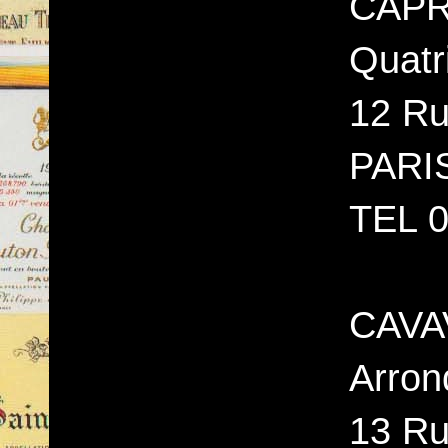
CAPR
Quatr
12 R
PARI
TEL 0
CAVAV
Arron
13 Ru