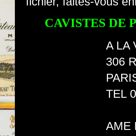
fichier, faites-vous e
CAVISTES DE 
A LA
306 R
PARI
TEL 0
AME 