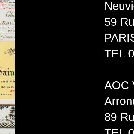
Neuvi
59 R
PARI
TEL 0
AOC 
Arron
89 Ru
TEL 0