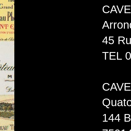
CAVE 
Arron
45 Ru
TEL 0
CAVE
Quato
144 B