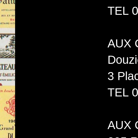
TEL 0
AUX 
Douzi
3 Pla
TEL 0
AUX 