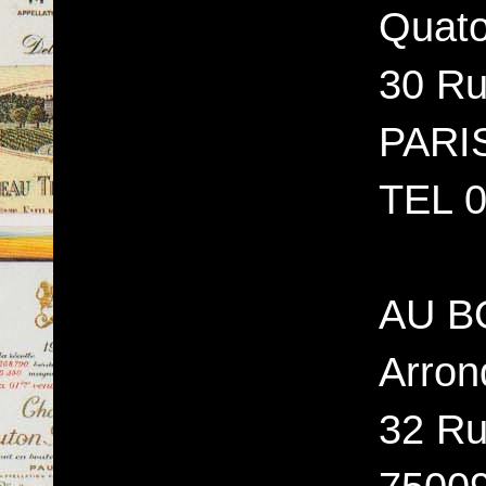
Quato
30 Ru
PARI
TEL 0
AU B
Arron
32 Ru