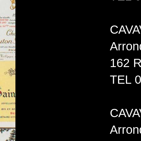
CAVAV
Arron
162 R
TEL 0
CAVAV
Arron