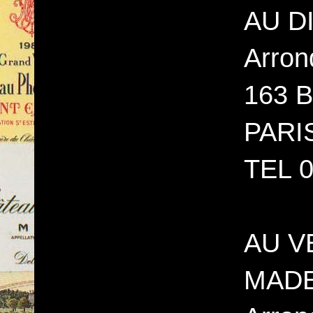
AU D
Arron
163 B
PARI
TEL 0
AU V
MADE