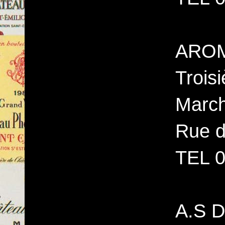
AROM
Trois
March
Rue d
TEL 0
A.S 