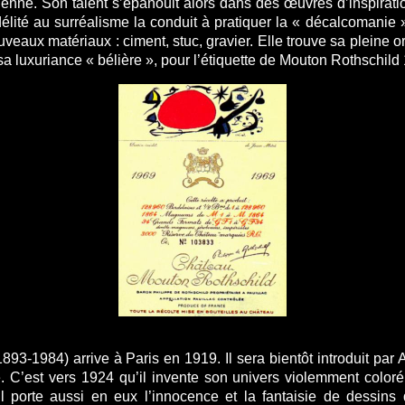
isienne. Son talent s’épanouit alors dans des œuvres d’inspira
lité au surréalisme la conduit à pratiquer la « décalcomanie »
nouveaux matériaux : ciment, stuc, gravier. Elle trouve sa pleine 
sa luxuriance « bélière », pour l’étiquette de Mouton Rothschild
1893-1984) arrive à Paris en 1919. Il sera bientôt introduit pa
. C’est vers 1924 qu’il invente son univers violemment coloré
l porte aussi en eux l’innocence et la fantaisie de dessins 