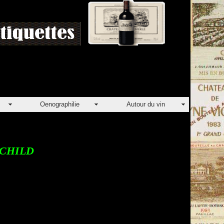
Oenographilie
Autour du vin
SCHILD