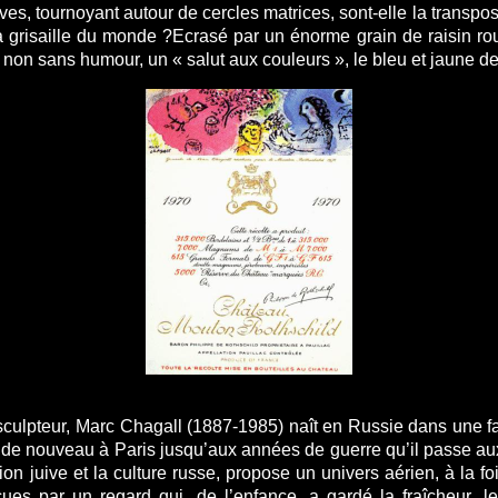
es, tournoyant autour de cercles matrices, sont-elle la transposi
a grisaille du monde ?Ecrasé par un énorme grain de raisin r
on sans humour, un « salut aux couleurs », le bleu et jaune de 
 sculpteur, Marc Chagall (1887-1985) naît en Russie dans une fam
de nouveau à Paris jusqu’aux années de guerre qu’il passe aux 
tion juive et la culture russe, propose un univers aérien, à la fo
ues par un regard qui, de l’enfance, a gardé la fraîcheur, 