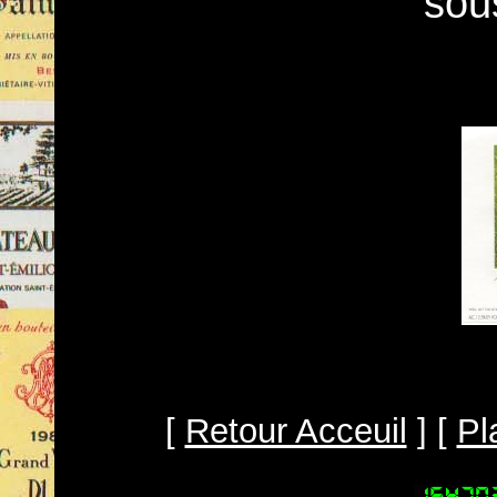
sou
[
Retour Acceuil
] [
Pl