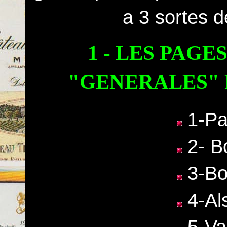
a 3 sortes 
1 - LES PAGE
"GENERALES" 
1-Pa
2- B
3-Bo
4-Al
5-Va