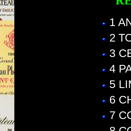
R
1 A
2 T
3 C
4 P
5 L
6 C
7 C
8 C