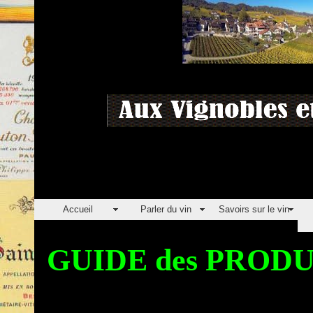
Accueil
Parler du vin
Savoirs sur le vin
GUIDE des PRO