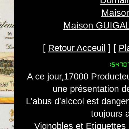
Domai
Maiso
Maison GUIGAL
[
Retour Acceuil
] [
Pl
A ce jour,17000 Producteu
une présentation d
L'abus d'alccol est dange
toujours 
Vignobles et Etiquettes