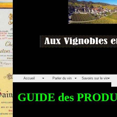
Accueil
Parler du vin
Savoirs sur le vin
GUIDE des PRO