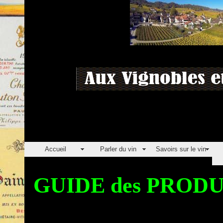
Accueil
Parler du vin
Savoirs sur le vin
GUIDE des PRO