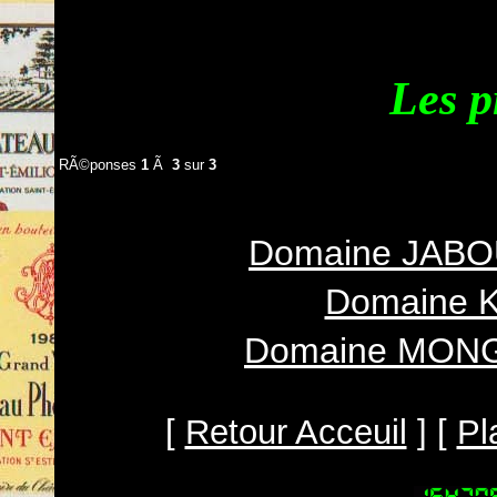
Les p
RÃ©ponses
1
Ã
3
sur
3
Domaine JAB
Domaine K
Domaine MON
[
Retour Acceuil
] [
Pl