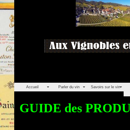
Accueil
Parler du vin
Savoirs sur le vin
GUIDE des PRO