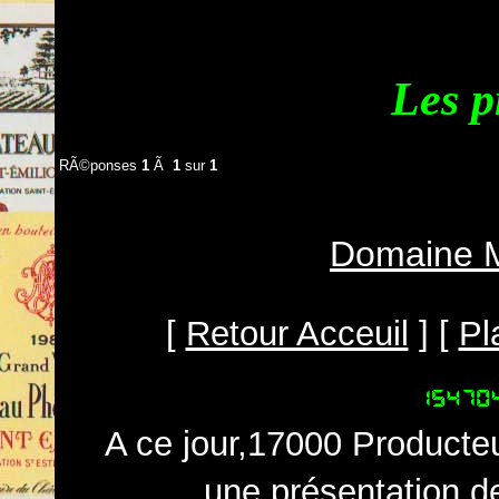
Les p
RÃ©ponses
1
Ã
1
sur
1
Domaine M
[
Retour Acceuil
] [
Pl
A ce jour,17000 Producteu
une présentation d