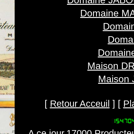
Domaine JAB
Domaine MA
Domai
Doma
Domaine
Maison DR
Maison 
[
Retour Acceuil
] [
Pl
A ce jour,17000 Producteu