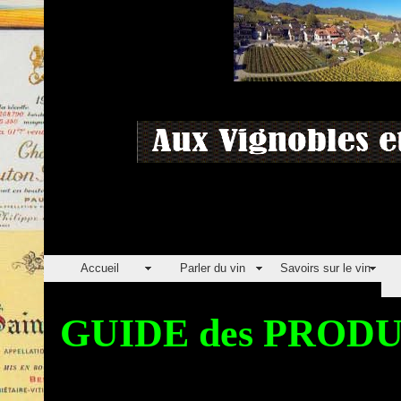
Accueil
Parler du vin
Savoirs sur le vin
GUIDE des PRO