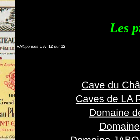
Les p
RÃ©ponses
1
Ã
12
sur
12
Cave du Châ
Caves de LA
Domaine d
Domaine