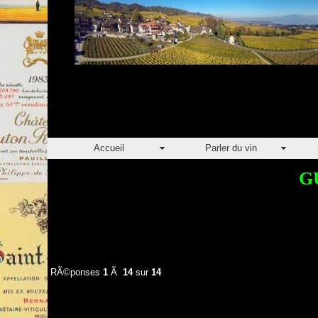
Accueil
Parler du vin
G
RÃ©ponses
1
Ã
14
sur
14