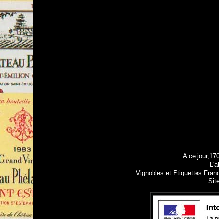
A ce jour,17
L'a
Vignobles et Etiquettes Fran
Sit