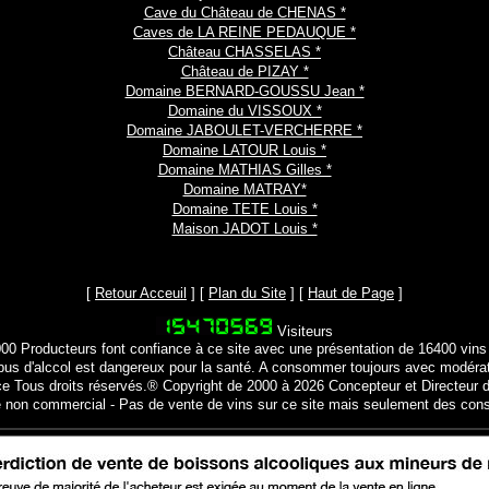
Cave du Château de CHENAS *
Caves de LA REINE PEDAUQUE *
Château CHASSELAS *
Château de PIZAY *
Domaine BERNARD-GOUSSU Jean *
Domaine du VISSOUX *
Domaine JABOULET-VERCHERRE *
Domaine LATOUR Louis *
Domaine MATHIAS Gilles *
Domaine MATRAY*
Domaine TETE Louis *
Maison JADOT Louis *
[
Retour Acceuil
] [
Plan du Site
] [
Haut de Page
]
Visiteurs
000 Producteurs font confiance à ce site avec une présentation de 16400 vins
bus d'alccol est dangereux pour la santé. A consommer toujours avec modéra
ce Tous droits réservés.® Copyright de 2000 à 2026 Concepteur et Directeur d
e non commercial - Pas de vente de vins sur ce site mais seulement des cons