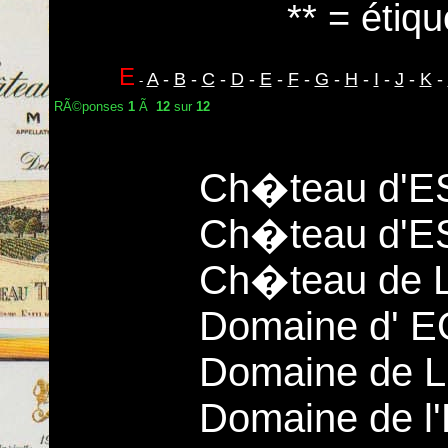
** = étiqu
E
A
-
B
-
C
-
D
-
E
-
F
-
G
-
H
-
I
-
J
-
K
-
-
RÃ©ponses
1
Ã
12
sur
12
Ch�teau d'E
Ch�teau d'
Ch�teau de
Domaine d' E
Domaine de 
Domaine de 