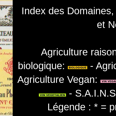
Index des Domaines,
et N
Agriculture rais
biologique:
- Agri
Agriculture Vegan:
- S.A.I.N.
Légende : * = p