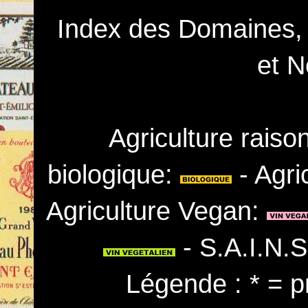
Index des Domaines,
et N
Agriculture rais
biologique:
- Agri
Agriculture Vegan:
- S.A.I.N.
Légende : * = p