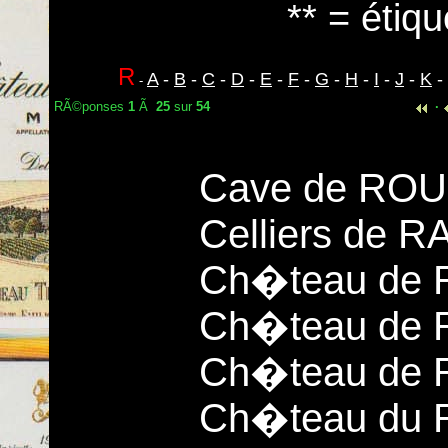
** = étiqu
R
A
-
B
-
C
-
D
-
E
-
F
-
G
-
H
-
I
-
J
-
K
-
-
RÃ©ponses
1
Ã
25
sur
54
·
Cave de ROU
Celliers de
Ch�teau de
Ch�teau de
Ch�teau de
Ch�teau du 