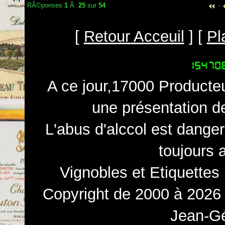
RÃ©ponses
1
Ã
25
sur
54
·
[
Retour Acceuil
] [
Pl
A ce jour,17000 Producteu
une présentation d
L'abus d'alccol est dange
toujours 
Vignobles et Etiquettes
Copyright de 2000 à 2026 
Jean-Gé