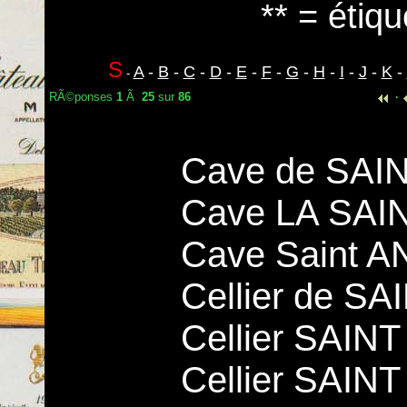
** = étiqu
S
A
-
B
-
C
-
D
-
E
-
F
-
G
-
H
-
I
-
J
-
K
-
-
RÃ©ponses
1
Ã
25
sur
86
·
Cave de SAI
Cave LA SAI
Cave Saint 
Cellier de S
Cellier SAI
Cellier SAIN