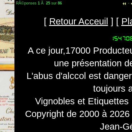
RÃ©ponses
1
Ã
25
sur
86
·
[
Retour Acceuil
] [
Pl
A ce jour,17000 Producteu
une présentation d
L'abus d'alccol est dange
toujours 
Vignobles et Etiquettes
Copyright de 2000 à 2026 
Jean-Gé