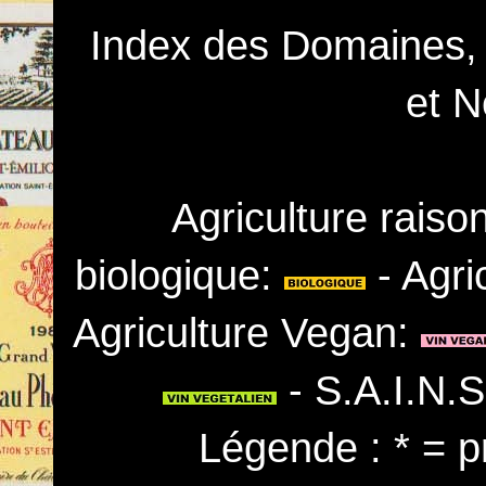
Index des Domaines,
et N
Agriculture rais
biologique:
- Agri
Agriculture Vegan:
- S.A.I.N.
Légende : * = p