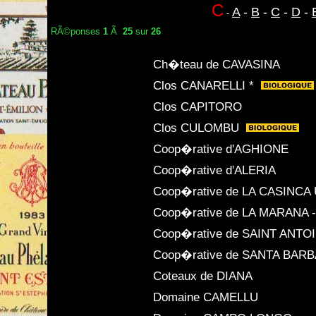
C
A
-
B
-
C
-
D
-
-
RÃ©ponses
1
Ã
25
sur
26
Ch�teau de CAVASINA
Clos CANARELLI *
Clos CAPITORO
Clos CULOMBU
Coop�rative d'AGHIONE
Coop�rative d'ALERIA
Coop�rative de LA CASINCA U
Coop�rative de LA MARANA - 
Coop�rative de SAINT ANTO
Coop�rative de SANTA BARB
Coteaux de DIANA
Domaine CAMELLU