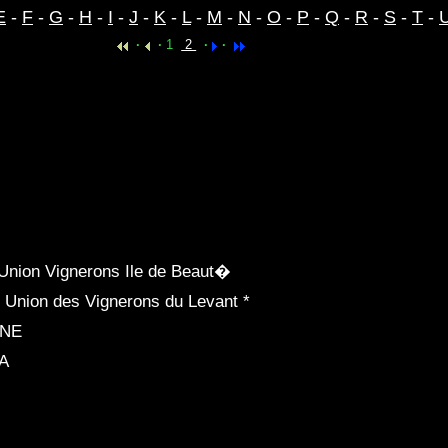
E
-
F
-
G
-
H
-
I
-
J
-
K
-
L
-
M
-
N
-
O
-
P
-
Q
-
R
-
S
-
T
-
·
·
1
2
·
·
nion Vignerons Ile de Beaut�
Union des Vignerons du Levant *
INE
A