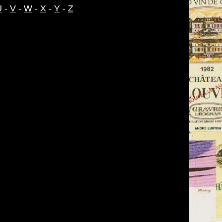
U
-
V
-
W
-
X
-
Y
-
Z