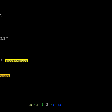
C
CI *
 *
·
·
1
2
·
·