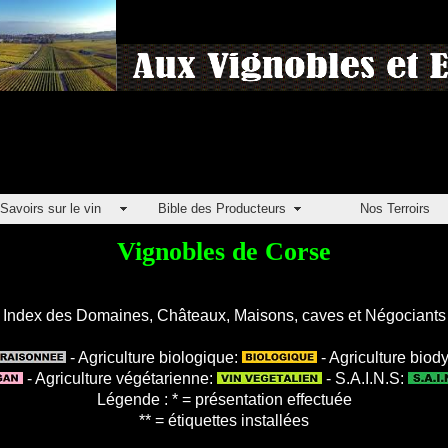
Savoirs sur le vin
Bible des Producteurs
Nos Terroirs
Vignobles de Corse
Index des Domaines, Châteaux, Maisons, caves et Négociants
- Agriculture biologique:
- Agriculture bio
- Agriculture végétarienne:
- S.A.I.N.S:
Légende : * = présentation effectuée
** = étiquettes installées