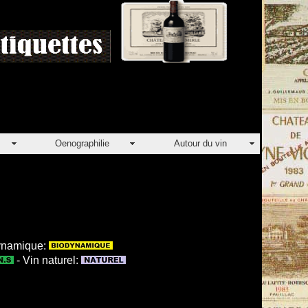
Oenographilie
Autour du vin
dynamique:
- Vin naturel: