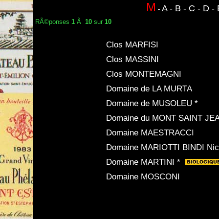
M
A
-
B
-
C
-
D
-
-
RÃ©ponses
1
Ã
10
sur
10
Clos MARFISI
Clos MASSINI
Clos MONTEMAGNI
Domaine de LA MURTA
Domaine de MUSOLEU *
Domaine du MONT SAINT JEA
Domaine MAESTRACCI
Domaine MARIOTTI BINDI Nic
Domaine MARTINI *
Domaine MOSCONI