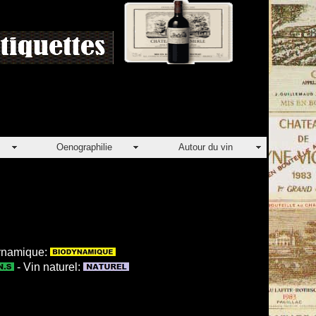
Oenographilie
Autour du vin
dynamique:
- Vin naturel: