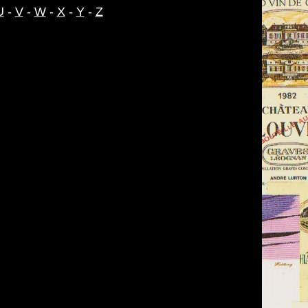
U
-
V
-
W
-
X
-
Y
-
Z