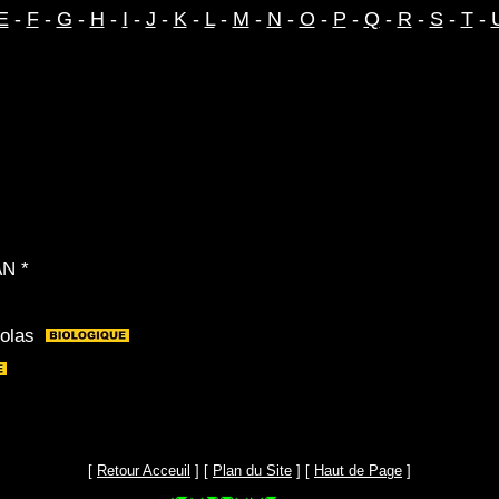
E
-
F
-
G
-
H
-
I
-
J
-
K
-
L
-
M
-
N
-
O
-
P
-
Q
-
R
-
S
-
T
-
N *
olas
[
Retour Acceuil
] [
Plan du Site
] [
Haut de Page
]