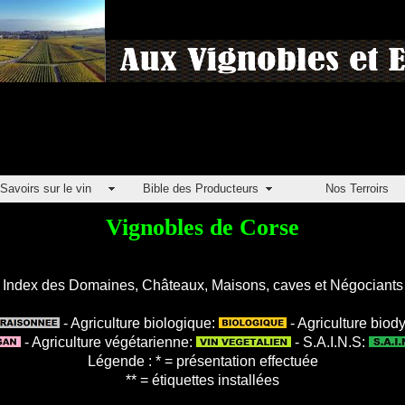
Savoirs sur le vin
Bible des Producteurs
Nos Terroirs
Vignobles de Corse
Index des Domaines, Châteaux, Maisons, caves et Négociants
- Agriculture biologique:
- Agriculture bio
- Agriculture végétarienne:
- S.A.I.N.S:
Légende : * = présentation effectuée
** = étiquettes installées