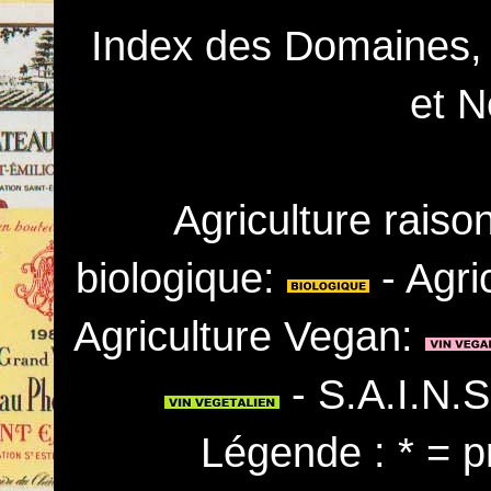
Index des Domaines,
et N
Agriculture rais
biologique:
- Agri
Agriculture Vegan:
- S.A.I.N.
Légende : * = p