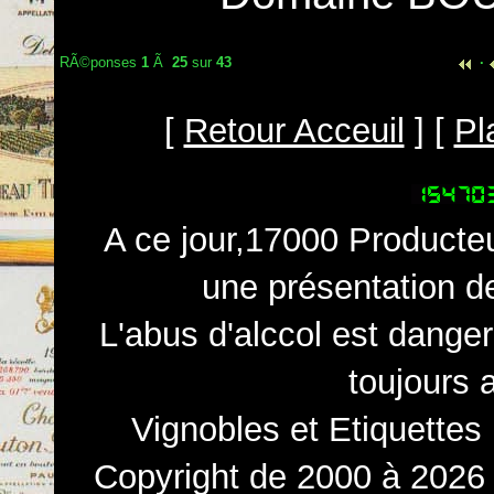
RÃ©ponses
1
Ã
25
sur
43
·
[
Retour Acceuil
] [
Pl
A ce jour,17000 Producteu
une présentation d
L'abus d'alccol est dange
toujours 
Vignobles et Etiquettes
Copyright de 2000 à 2026 