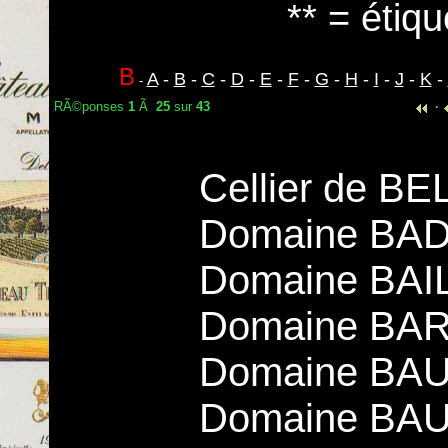
** = étiqu
B
A
-
B
-
C
-
D
-
E
-
F
-
G
-
H
-
I
-
J
-
K
-
-
RÃ©ponses
1
Ã
25
sur
43
·
Cellier de B
Domaine BAD
Domaine BAIL
Domaine BA
Domaine BAU
Domaine BAUD