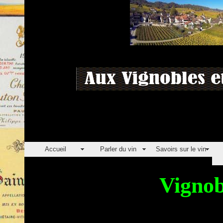
Accueil
Parler du vin
Savoirs sur le vin
Vignob