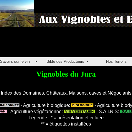
Savoirs sur le vin
Bible des Producteurs
Nos Terroirs
Vignobles du Jura
Index des Domaines, Châteaux, Maisons, caves et Négociants
- Agriculture biologique:
- Agriculture bio
- Agriculture végétarienne:
- S.A.I.N.S:
Légende : * = présentation effectuée
** = étiquettes installées