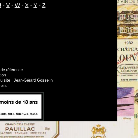
U
-
V
-
W
-
X
-
Y
-
Z
 de référence
tion
u site : Jean-Gérard Gosselin
eils