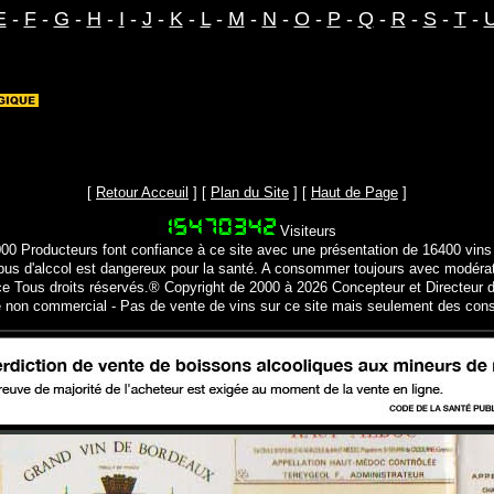
E
-
F
-
G
-
H
-
I
-
J
-
K
-
L
-
M
-
N
-
O
-
P
-
Q
-
R
-
S
-
T
-
[
Retour Acceuil
] [
Plan du Site
] [
Haut de Page
]
Visiteurs
000 Producteurs font confiance à ce site avec une présentation de 16400 vins
bus d'alccol est dangereux pour la santé. A consommer toujours avec modéra
ce Tous droits réservés.® Copyright de 2000 à 2026 Concepteur et Directeur d
e non commercial - Pas de vente de vins sur ce site mais seulement des cons