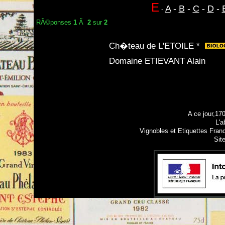
E
A
-
B
-
C
-
D
-
-
RÃ©ponses
1
Ã
2
sur
2
Ch�teau de L'ETOILE *
Domaine ETIEVANT Alain
A ce jour,17
L'a
Vignobles et Etiquettes Fran
Sit