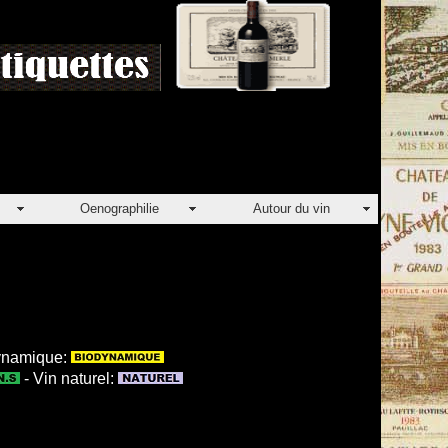
Oenographilie
Autour du vin
dynamique:
- Vin naturel: