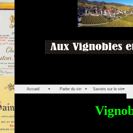
Accueil
Parler du vin
Savoirs sur le vin
Vignob