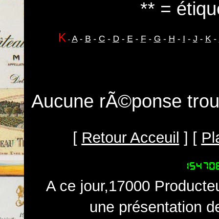
** = étiqu
K
A
-
B
-
C
-
D
-
E
-
F
-
G
-
H
-
I
-
J
-
K
-
-
Aucune rÃ©ponse trouv
[
Retour Acceuil
] [
Pl
A ce jour,17000 Producteu
une présentation d