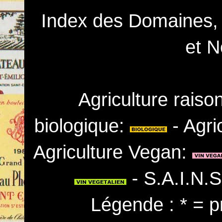
Index des Domaines,
et N
Agriculture rais
biologique:
- Agri
Agriculture Vegan:
- S.A.I.N.
Légende : * = p