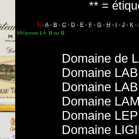
** = étiqu
L
A
-
B
-
C
-
D
-
E
-
F
-
G
-
H
-
I
-
J
-
K
-
-
RÃ©ponses
1
Ã
11
sur
11
Domaine de 
Domaine LAB
Domaine LABE
Domaine LA
Domaine LEPE
Domaine LIGI