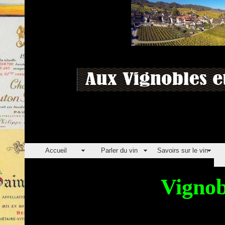
Accueil
Parler du vin
Savoirs sur le vin
Vignob