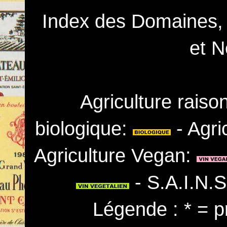
Index des Domaines,
et N
Agriculture rais
biologique:
- Agri
Agriculture Vegan:
- S.A.I.N.
Légende : * = p