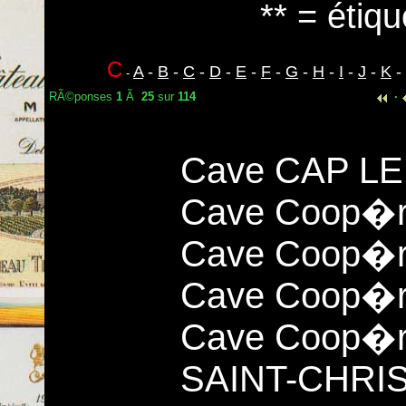
** = étiqu
C
A
-
B
-
C
-
D
-
E
-
F
-
G
-
H
-
I
-
J
-
K
-
-
RÃ©ponses
1
Ã
25
sur
114
·
Cave CAP LE
Cave Coop�r
Cave Coop�r
Cave Coop�r
Cave Coop�r
SAINT-CHRIS