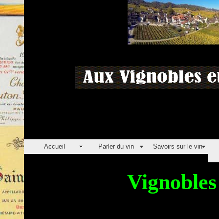
Accueil
Parler du vin
Savoirs sur le vin
Vignoble