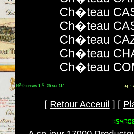
Ch�teau CA
Ch�teau CA
Ch�teau CAZ
Ch�teau CH
Ch�teau CO
RÃ©ponses
1
Ã
25
sur
114
·
[
Retour Acceuil
] [
Pl
A ce jour,17000 Producteu