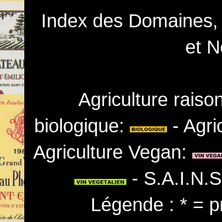
Index des Domaines,
et N
Agriculture rais
biologique:
- Agri
Agriculture Vegan:
- S.A.I.N.
Légende : * = p