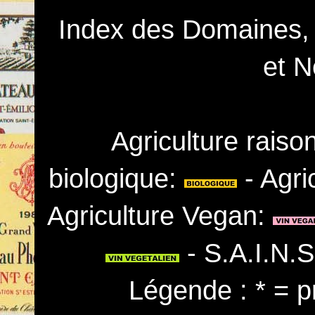
Index des Domaines,
et N
Agriculture rais
biologique:
- Agri
Agriculture Vegan:
- S.A.I.N.
Légende : * = p