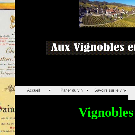
Accueil
Parler du vin
Savoirs sur le vin
Vignoble