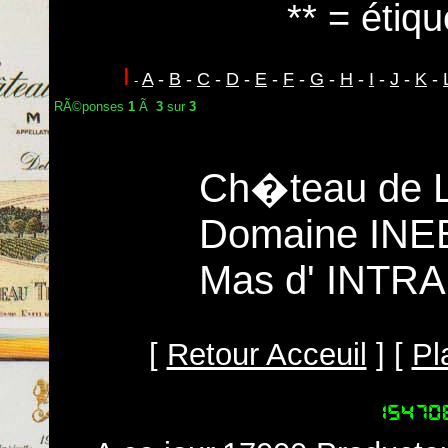
** = étiqu
I
A
-
B
-
C
-
D
-
E
-
F
-
G
-
H
-
I
-
J
-
K
-
-
RÃ©ponses
1
Ã
3
sur
3
Ch�teau de L
Domaine INEB
Mas d' INTRA
[
Retour Acceuil
] [
Pl