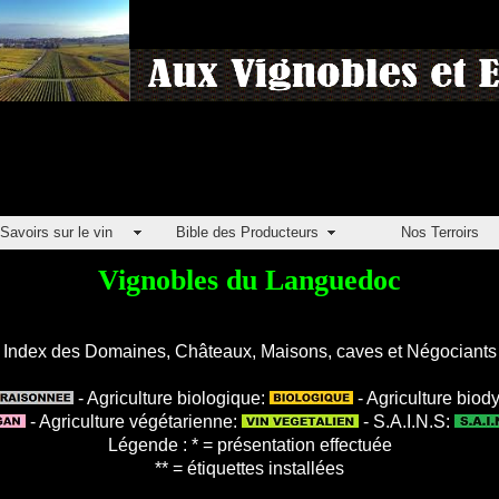
Savoirs sur le vin
Bible des Producteurs
Nos Terroirs
Vignobles du Languedoc
Index des Domaines, Châteaux, Maisons, caves et Négociants
- Agriculture biologique:
- Agriculture bio
- Agriculture végétarienne:
- S.A.I.N.S:
Légende : * = présentation effectuée
** = étiquettes installées