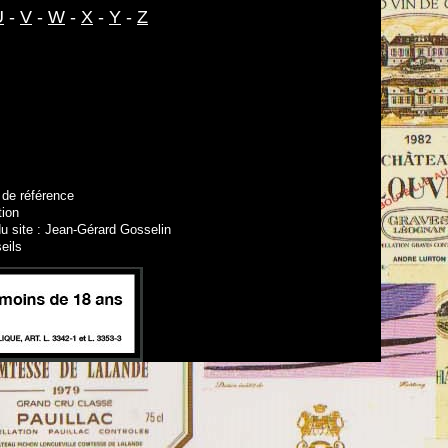
U
-
V
-
W
-
X
-
Y
-
Z
 de référence
tion
u site : Jean-Gérard Gosselin
eils