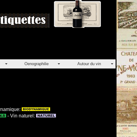
Oenographilie
Autour du vin
dynamique:
- Vin naturel: