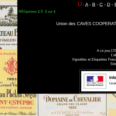
U
A
-
B
-
C
-
D
-
-
RÃ©ponses
1
Ã
1
sur
1
Union des CAVES COOPERAT
A ce jour,17
L'a
Vignobles et Etiquettes Fran
Sit