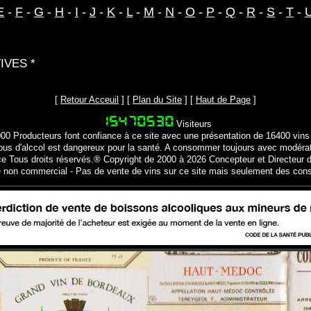
E
-
F
-
G
-
H
-
I
-
J
-
K
-
L
-
M
-
N
-
O
-
P
-
Q
-
R
-
S
-
T
-
IVES *
[
Retour Acceuil
] [
Plan du Site
] [
Haut de Page
]
Visiteurs
000 Producteurs font confiance à ce site avec une présentation de 16400 vins
bus d'alccol est dangereux pour la santé. A consommer toujours avec modéra
ce Tous droits réservés.® Copyright de 2000 à 2026 Concepteur et Directeur d
e non commercial - Pas de vente de vins sur ce site mais seulement des cons