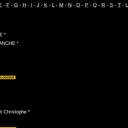
E
-
F
-
G
-
H
-
I
-
J
-
K
-
L
-
M
-
N
-
O
-
P
-
Q
-
R
-
S
-
T
-
E *
ANCHE *
 Christophe *