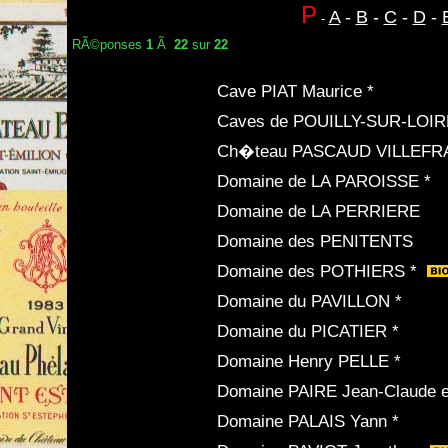
P
A
-
B
-
C
-
D
-
-
RÃ©ponses
1
Ã
22
sur
22
Cave PIAT Maurice *
Caves de POUILLY-SUR-LOIR
Ch�teau PASCAUD VILLEFR
Domaine de LA PAROISSE *
Domaine de LA PERRIERE
Domaine des PENITENTS
Domaine des POTHIERS *
Domaine du PAVILLON *
Domaine du PICATIER *
Domaine Henry PELLE *
Domaine PAIRE Jean-Claude et
Domaine PALAIS Yann *