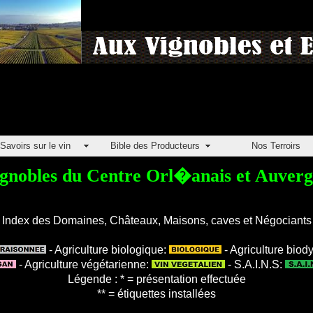
Savoirs sur le vin
Bible des Producteurs
Nos Terroirs
gnobles du Centre Orl�anais et Auver
Index des Domaines, Châteaux, Maisons, caves et Négociants
- Agriculture biologique:
- Agriculture bio
- Agriculture végétarienne:
- S.A.I.N.S:
Légende : * = présentation effectuée
** = étiquettes installées