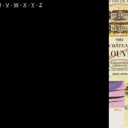
U
-
V
-
W
-
X
-
Y
-
Z