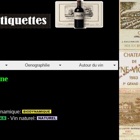
Oenographilie
Autour du vin
gne
dynamique:
- Vin naturel: