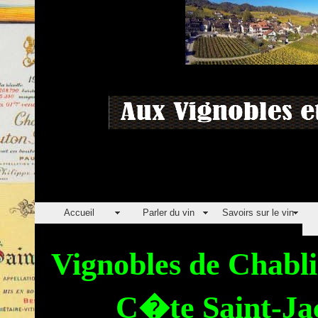
Accueil
Parler du vin
Savoirs sur le vin
Vignobles de Chabli
C�te Saint-Jac