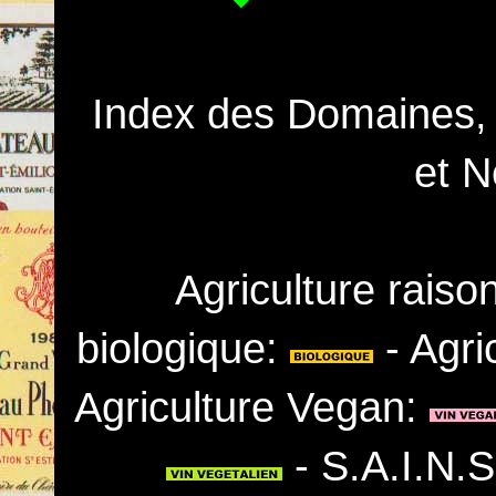
Index des Domaines,
et N
Agriculture rais
biologique:
- Agri
Agriculture Vegan:
- S.A.I.N.