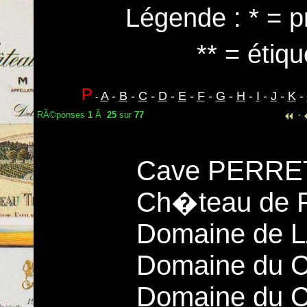
Légende : * = p
** = étiqu
P
A
-
B
-
C
-
D
-
E
-
F
-
G
-
H
-
I
-
J
-
K
-
-
RÃ©ponses
1
Ã
25
sur
77
·
Cave PERRET
Ch�teau de
Domaine de 
Domaine du 
Domaine du 