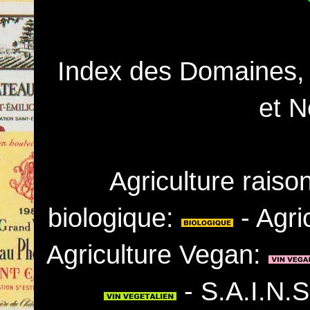
Index des Domaines,
et N
Agriculture rais
biologique:
- Agri
Agriculture Vegan:
- S.A.I.N.