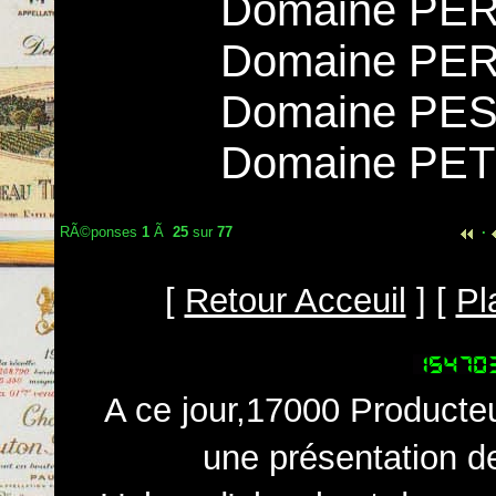
Domaine PER
Domaine PER
Domaine PES
Domaine PE
RÃ©ponses
1
Ã
25
sur
77
·
[
Retour Acceuil
] [
Pl
A ce jour,17000 Producteu
une présentation d