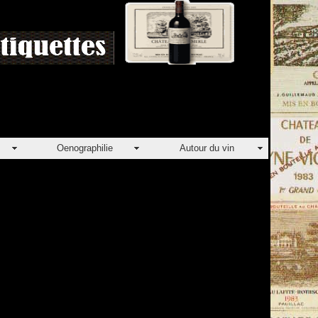
Oenographilie
Autour du vin