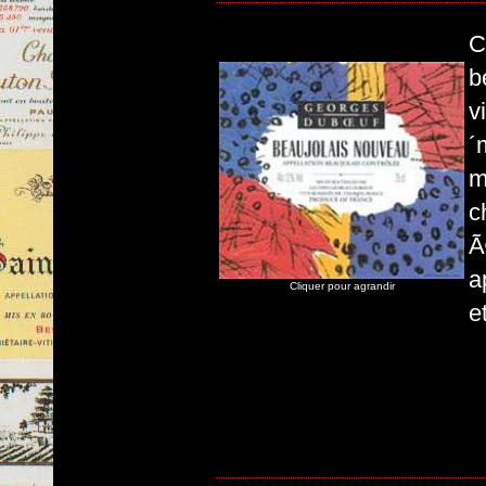
C
b
v
´
m
c
Ã
a
Cliquer pour agrandir
e