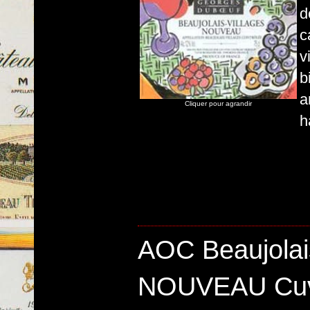
d
c
v
b
a
Cliquer pour agrandir
h
AOC Beaujolai
NOUVEAU Cuv