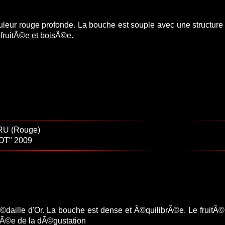
leur rouge profonde. La bouche est souple avec une structure
 fruitÃ©e et boisÃ©e.
RU (Rouge)
T" 2009
daille d'Or. La bouche est dense et Ã©quilibrÃ©e. Le fruitÃ©
Ã©e de la dÃ©gustation