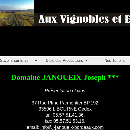
Savoirs sur le vin
Bible des Producteurs
Nos Terroirs
Domaine JANOUEIX Joseph ***
Présentation et vins
37 Rue Pline Parmentier BP.192
33506 LIBOURNE Cedex
tel: 05.57.51.41.86.
fax: 05.57.51.53.16.
email:
info@j-janoueix-bordeaux.com