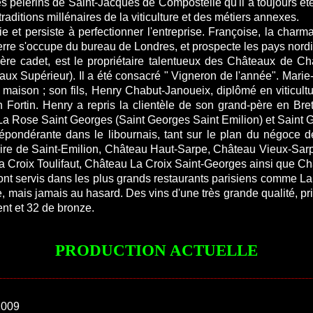
des pèlerins de Saint-Jacques de Compostelle qu'il a toujours 
raditions millénaires de la viticulture et des métiers annexes.
unie et persiste à perfectionner l'entreprise. Françoise, la c
Pierre s'occupe du bureau de Londres, et prospecte les pays nor
frère cadet, est le propriétaire talentueux des Châteaux de 
eaux Supérieur). Il a été consacré " Vigneron de l'année". Mar
la maison ; son fils, Henry Chabut-Janoueix, diplômé en viticul
an Fortin. Henry a repris la clientèle de son grand-père en Br
a Rose Saint Georges (Saint Georges Saint Emilion) et Saint G
ndérante dans le libournais, tant sur le plan du négoce de
itoire de Saint-Emilion, Château Haut-Sarpe, Château Vieux-Sa
 Croix Toulifaut, Château La Croix Saint-Georges ainsi que Ch
ont servis dans les plus grands restaurants parisiens comme La T
ée, mais jamais au hasard. Des vins d'une très grande qualité, p
ent et 32 de bronze.
PRODUCTION ACTUELLE
2009