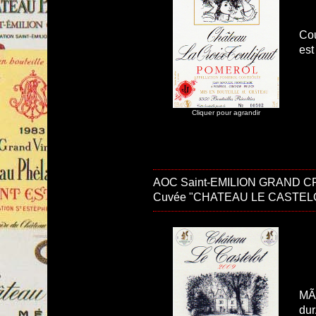
Cou
est
Cliquer pour agrandir
AOC Saint-EMILION GRAND C
Cuvée "CHATEAU LE CASTELO
MÃ©
dur