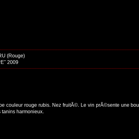
RU (Rouge)
E" 2009
e couleur rouge rubis. Nez fruitÃ©. Le vin prÃ©sente une bo
 tanins harmonieux.