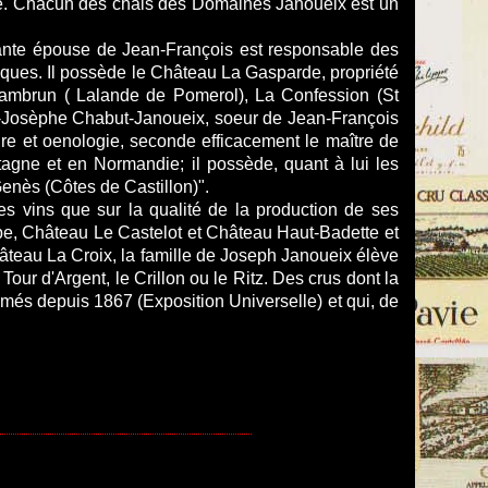
été. Chacun des chais des Domaines Janoueix est un
harmante épouse de Jean-François est responsable des
diques. Il possède le Château La Gasparde, propriété
Chambrun ( Lalande de Pomerol), La Confession (St
ie-Josèphe Chabut-Janoueix, soeur de Jean-François
ture et oenologie, seconde efficacement le maître de
etagne et en Normandie; il possède, quant à lui les
enès (Côtes de Castillon)".
s vins que sur la qualité de la production de ses
rpe, Château Le Castelot et Château Haut-Badette et
âteau La Croix, la famille de Joseph Janoueix élève
our d'Argent, le Crillon ou le Ritz. Des crus dont la
rimés depuis 1867 (Exposition Universelle) et qui, de