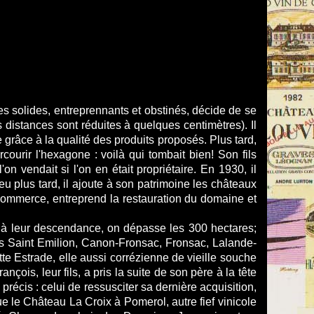
s solides, entreprennants et obstinés, décide de se
distances sont réduites à quelques centimètres). Il
 grâce à la qualité des produits proposés. Plus tard,
courir l'hexagone : voilà qui tombait bien! Son fils
 vendait si l'on en était propriétaire. En 1930, il
u plus tard, il ajoute à son patrimoine les châteaux
commerce, entreprend la restauration du domaine et
et à leur descendance, on dépasse les 300 hectares;
es Saint Emilion, Canon-Fronsac, Fronsac, Lalande-
e Estrade, elle aussi corrézienne de vieille souche
çois, leur fils, a pris la suite de son père à la tête
 précis : celui de ressusciter sa dernière acquisition,
ue le Château La Croix à Pomerol, autre fief vinicole