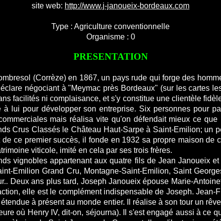
site web:
http://www.j-janoueix-bordeaux.com
Type : Agriculture conventionnelle
Organisme : 0
PRESENTATION
 Combresol (Corrèze) en 1867, un pays rude qui forge des homme
éclare négociant à "Meymac près Bordeaux" (sur les cartes les 
 facilités ni complaisance, et s'y constitue une clientèle fidèle
e à lui pour développer son entreprise. Six personnes pour par
ommerciales mais réalisa vite qu'on défendait mieux ce que l'on
Grands Crus Classés le Château Haut-Sarpe à Saint-Emilion; un pe
t de ce premier succès, il fonde en 1932 sa propre maison de 
imoine viticole, imité en cela par ses trois frères.
rands vignobles appartenant aux quatre fils de Jean Janoueix 
Saint-Emilion Grand Cru, Montagne-Saint-Emilion, Saint Georg
.. Deux ans plus tard, Joseph Janoueix épouse Marie-Antoinett
ction, elle est le complément indispensable de Joseph. Jean-Fran
l a étendue à présent au monde entier. Il réalise à son tour un rêve
eure où Henry IV, dit-on, séjourna). Il s'est engagé aussi à ce q