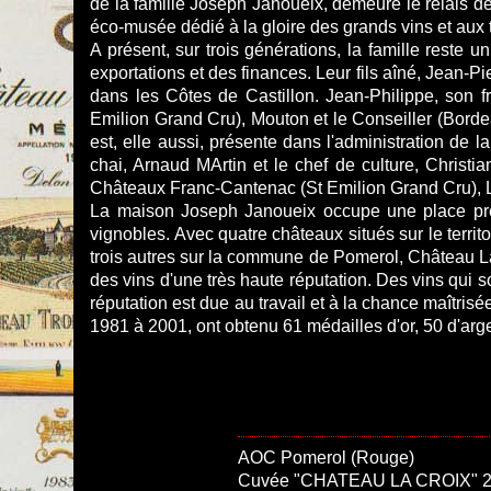
de la famille Joseph Janoueix, demeure le relais 
éco-musée dédié à la gloire des grands vins et aux t
A présent, sur trois générations, la famille reste 
exportations et des finances. Leur fils aîné, Jean-
dans les Côtes de Castillon. Jean-Philippe, son 
Emilion Grand Cru), Mouton et le Conseiller (Bord
est, elle aussi, présente dans l'administration de 
chai, Arnaud MArtin et le chef de culture, Christi
Châteaux Franc-Cantenac (St Emilion Grand Cru), L
La maison Joseph Janoueix occupe une place prépo
vignobles. Avec quatre châteaux situés sur le terr
trois autres sur la commune de Pomerol, Château La
des vins d'une très haute réputation. Des vins qui s
réputation est due au travail et à la chance maîtris
1981 à 2001, ont obtenu 61 médailles d'or, 50 d'arg
AOC Pomerol (Rouge)
Cuvée "CHATEAU LA CROIX" 