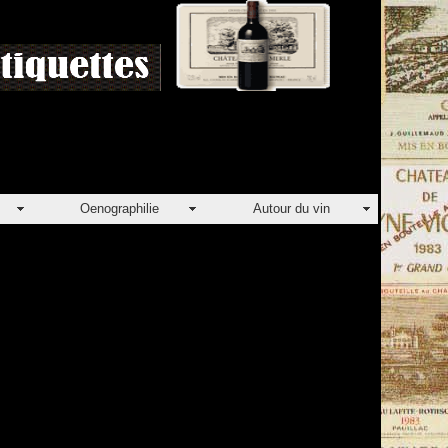
Oenographilie
Autour du vin