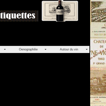
Oenographilie
Autour du vin