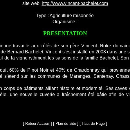
site web:
http://www.vincent-bachelet.com
Type : Agriculture raisonnée
Organisme :
PRESENTATION
Etienne travaille aux côtés de son père Vincent. Notre doma
de Bernard Bachelet, Vincent s'est installé en 2008 dans une s
ail de la vigne rythment les saisons de la famille Bachelet. So
roduit 60% de Pinot Noir et 40% de Chardonnay qui provienn
al s'étend sur les communes de Maranges, Santenay, Chassa
n corps de bâtiments alliant histoire et modernité. Ses caves
èle, une nouvelle cuverie a fraîchement été bâtie afin de vi
[
Retour Acceuil
] [
Plan du Site
] [
Haut de Page
]