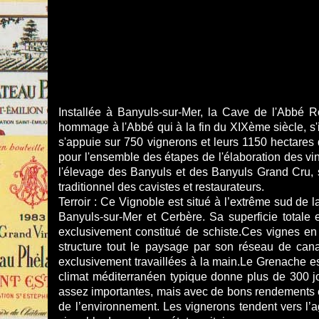
Installée à Banyuls-sur-Mer, la Cave de l'Abbé 
hommage à l'Abbé qui à la fin du XIXème siècle, s'i
s'appuie sur 750 vignerons et leurs 1150 hectares 
pour l'ensemble des étapes de l'élaboration des vins 
l'élevage des Banyuls et des Banyuls Grand Cru, 
traditionnel des cavistes et restaurateurs.
Terroir : Ce Vignoble est situé à l’extrême sud de l
Banyuls-sur-Mer et Cerbère. Sa superficie totale
exclusivement constitué de schiste.Ces vignes en
structure tout le paysage par son ré­seau de cana
exclusivement travaillées à la main.Le Grenache est
climat méditerranéen typique donne plus de 300 jou
assez importantes, mais avec de bons rendements en 
de l’environnement. Les vignerons tendent vers l’a