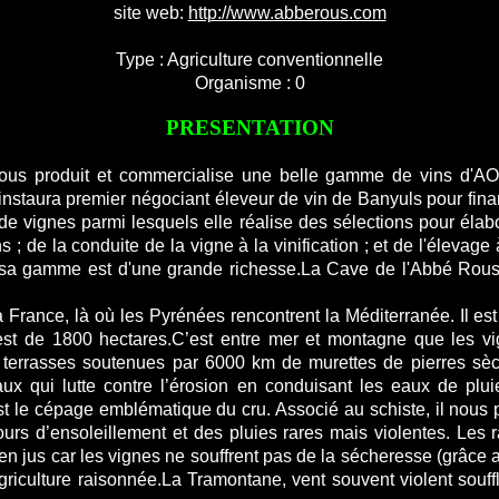
site web:
http://www.abberous.com
Type : Agriculture conventionnelle
Organisme : 0
PRESENTATION
Rous produit et commercialise une belle gamme de vins d'A
nstaura premier négociant éleveur de vin de Banyuls pour financ
de vignes parmi lesquels elle réalise des sélections pour élabo
; de la conduite de la vigne à la vinification ; et de l'élevage
sa gamme est d'une grande richesse.La Cave de l'Abbé Rous a
a France, là où les Pyrénées rencontrent la Méditerranée. Il est
 est de 1800 hectares.C’est entre mer et montagne que les v
 terrasses soutenues par 6000 km de murettes de pierres sèc
ux qui lutte contre l’érosion en conduisant les eaux de plui
 le cépage emblématique du cru. Associé au schiste, il nous pe
rs d’ensoleillement et des pluies rares mais violentes. Les r
jus car les vignes ne souffrent pas de la sécheresse (grâce au
griculture raisonnée.La Tramontane, vent souvent violent souffl