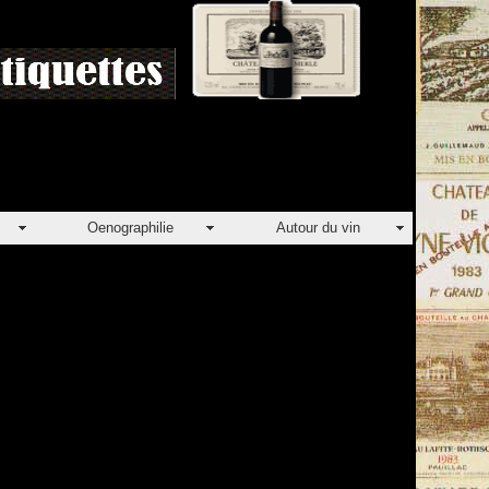
Oenographilie
Autour du vin