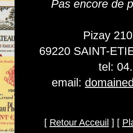
Pas encore de pr
Pizay 210
69220 SAINT-ET
tel: 0
email:
domainede
[
Retour Acceuil
] [
Pl