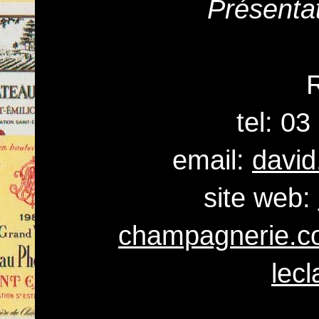
Présenta
tel: 0
email:
david
site web:
champagnerie.c
lec