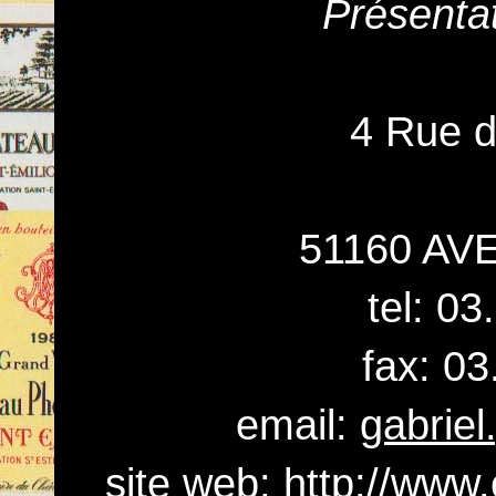
Présenta
4 Rue 
51160 AV
tel: 0
fax: 03
email:
gabrie
site web:
http://www