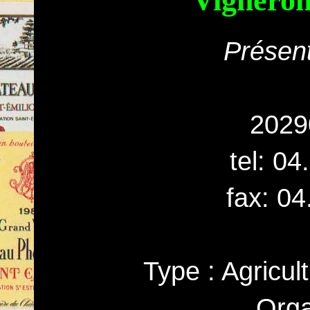
Vigneron
Présent
202
tel: 0
fax: 04
Type : Agricul
Orga