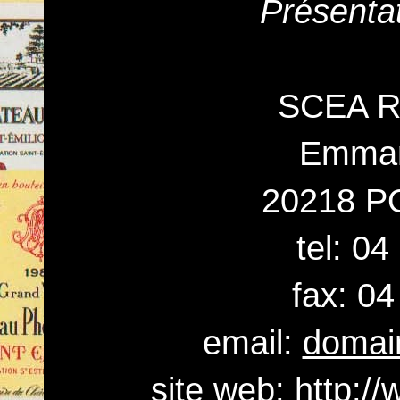
Présenta
SCEA Ro
Emman
20218 P
tel: 0
fax: 04
email:
domai
site web:
http:/