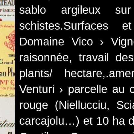
sablo argileux sur
schistes.Surfaces 
Domaine Vico › Vign
raisonnée, travail de
plants/ hectare,.am
Venturi › parcelle au 
rouge (Niellucciu, Sci
carcajolu…) et 10 ha 