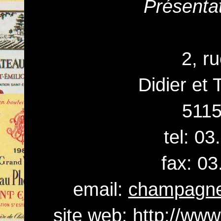
Présenta
2, r
Didier et 
511
tel: 0
fax: 03
email:
champagne
site web:
http://ww