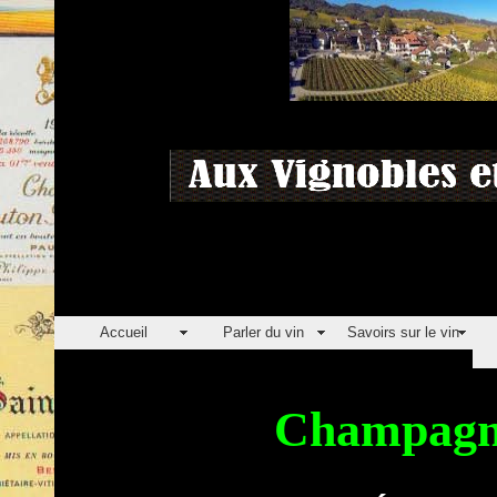
Accueil
Parler du vin
Savoirs sur le vin
Champagn