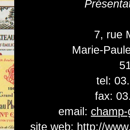
Présenta
7, rue 
Marie-Paule
5
tel: 0
fax: 03
email:
champ-g
site web:
http://ww