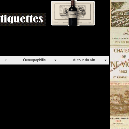
Oenographilie
Autour du vin