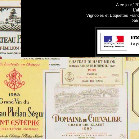
A ce jour,17
L'a
Vignobles et Etiquettes Fran
Sit