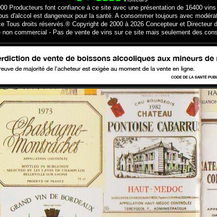
000 Producteurs font confiance à ce site avec une présentation de 16400 vins
bus d'alccol est dangereux pour la santé. A consommer toujours avec modéra
ce Tous droits réservés.® Copyright de 2000 à 2026 Concepteur et Directeur d
e non commercial - Pas de vente de vins sur ce site mais seulement des cons