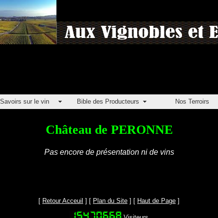
Savoirs sur le vin
Bible des Producteurs
Nos Terroirs
Château de PERONNE
Pas encore de présentation ni de vins
[
Retour Acceuil
] [
Plan du Site
] [
Haut de Page
]
Visiteurs