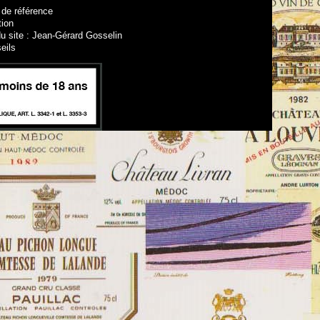
 de référence
tion
u site : Jean-Gérard Gosselin
eils