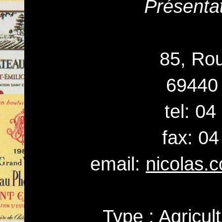
Présenta
85, Rou
69440
tel: 0
fax: 04
email:
nicolas
Type : Agricul