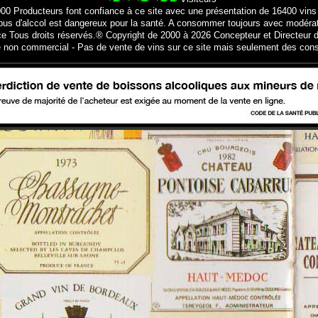
000 Producteurs font confiance à ce site avec une présentation de 16400 vins
bus d'alccol est dangereux pour la santé. A consommer toujours avec modéra
ce Tous droits réservés.® Copyright de 2000 à 2026 Concepteur et Directeur d
e non commercial - Pas de vente de vins sur ce site mais seulement des cons