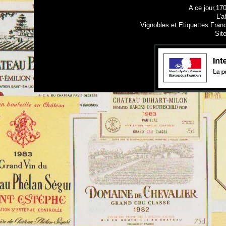
A ce jour,17
L'a
Vignobles et Etiquettes Fran
Sit