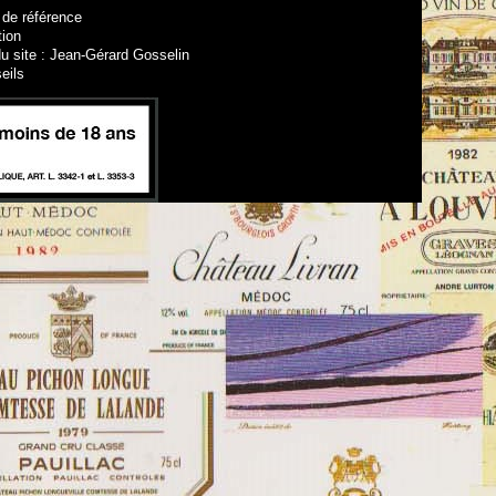
 de référence
tion
u site : Jean-Gérard Gosselin
eils