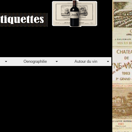
Oenographilie
Autour du vin