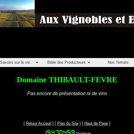
Savoirs sur le vin
Bible des Producteurs
Nos Terroirs
Domaine THIBAULT-FEVRE
Pas encore de présentation ni de vins
[
Retour Acceuil
] [
Plan du Site
] [
Haut de Page
]
Visiteurs