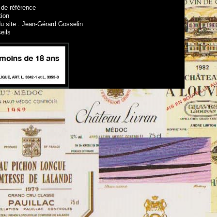
 de référence
tion
u site : Jean-Gérard Gosselin
eils