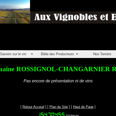
Savoirs sur le vin
Bible des Producteurs
Nos Terroirs
maine ROSSIGNOL-CHANGARNIER Ré
Pas encore de présentation ni de vins
[
Retour Acceuil
] [
Plan du Site
] [
Haut de Page
]
Visiteurs