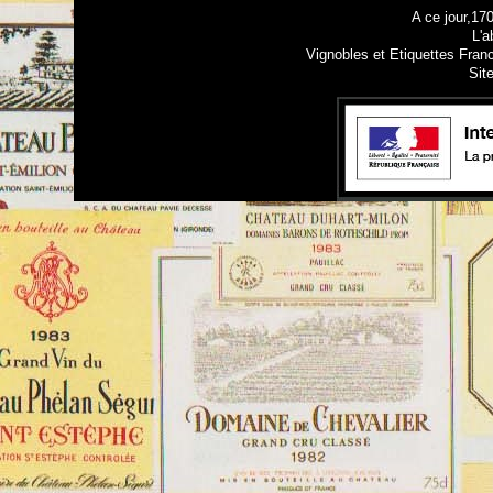
A ce jour,17
L'a
Vignobles et Etiquettes Fran
Sit