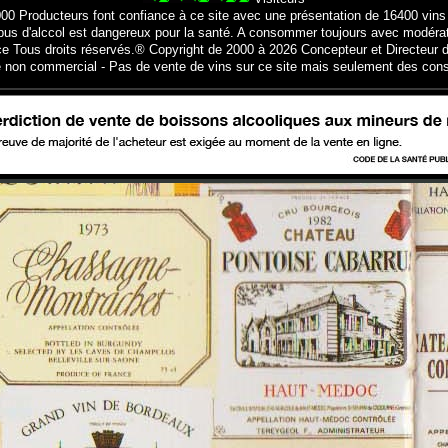
000 Producteurs font confiance à ce site avec une présentation de 16400 vins
bus d'alccol est dangereux pour la santé. A consommer toujours avec modéra
ce Tous droits réservés.® Copyright de 2000 à 2026 Concepteur et Directeur d
e non commercial - Pas de vente de vins sur ce site mais seulement des cons