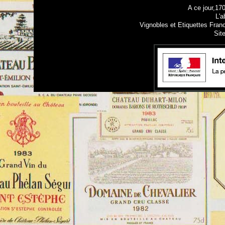
A ce jour,17
L'a
Vignobles et Etiquettes Fran
Sit