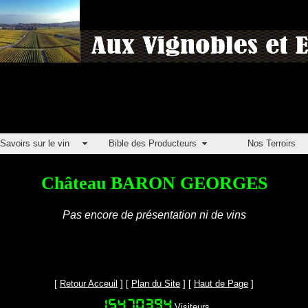
Savoirs sur le vin
Bible des Producteurs
Nos Terroirs
Château BARON GEORGES
Pas encore de présentation ni de vins
[
Retour Acceuil
] [
Plan du Site
] [
Haut de Page
]
Visiteurs