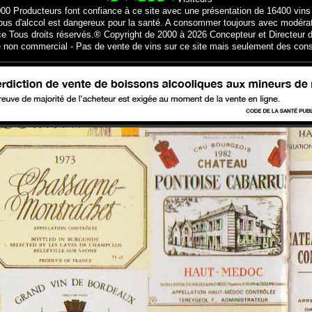
000 Producteurs font confiance à ce site avec une présentation de 16400 vins
bus d'alccol est dangereux pour la santé. A consommer toujours avec modéra
ce Tous droits réservés.® Copyright de 2000 à 2026 Concepteur et Directeur d
e non commercial - Pas de vente de vins sur ce site mais seulement des cons