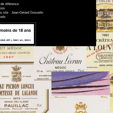
 de référence
tion
u site : Jean-Gérard Gosselin
eils