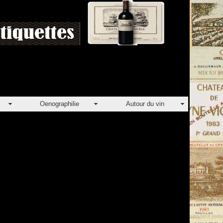
Oenographilie
Autour du vin