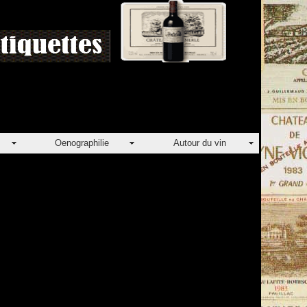
Oenographilie
Autour du vin