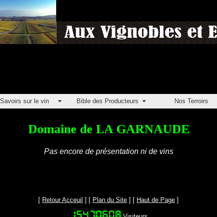
Savoirs sur le vin
Bible des Producteurs
Nos Terroirs
Domaine de LA GARNAUDE
Pas encore de présentation ni de vins
[
Retour Acceuil
] [
Plan du Site
] [
Haut de Page
]
Visiteurs