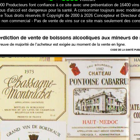
000 Producteurs font confiance à ce site avec une présentation de 16400 vins
bus d'alccol est dangereux pour la santé. A consommer toujours avec modéra
ce Tous droits réservés.® Copyright de 2000 à 2026 Concepteur et Directeur d
e non commercial - Pas de vente de vins sur ce site mais seulement des cons