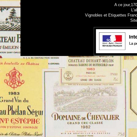
A ce jour,17
L'a
Vignobles et Etiquettes Fran
Sit