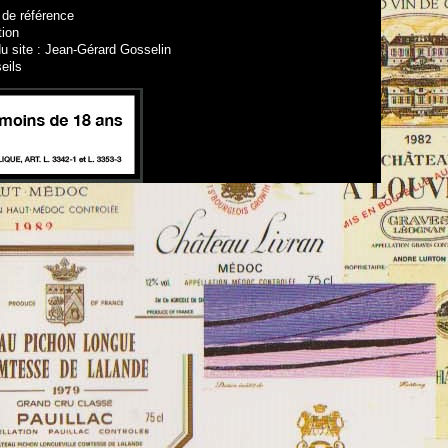
 de référence
tion
u site : Jean-Gérard Gosselin
eils