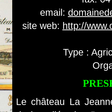
email:
domainede
site web:
http://www
Type : Agri
Orga
PRES
Le château La Jeannet