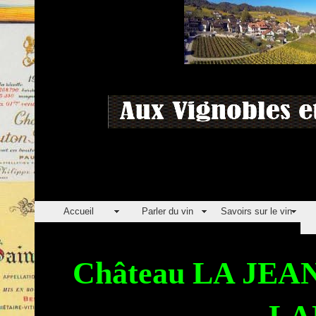
Accueil
Parler du vin
Savoirs sur le vin
Château LA JEAN