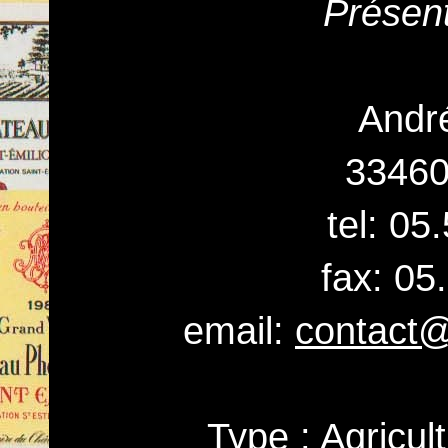
Présent
Andr
3346
tel: 05
fax: 05
email:
contact
Type : Agricul