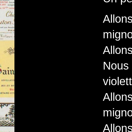
Allon
migno
Allons
Nous y
violet
Allon
migno
Allons