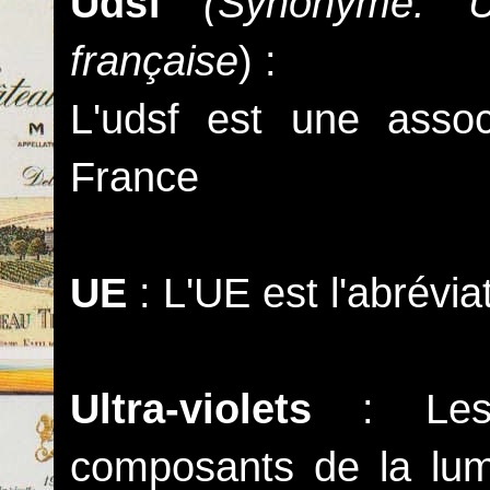
Udsf
(Synonyme: U
française
) :
L'udsf est une asso
France
UE
: L'UE est l'abrévi
Ultra-violets
: Les u
composants de la lumi