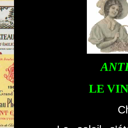
ANT
LE VI
C