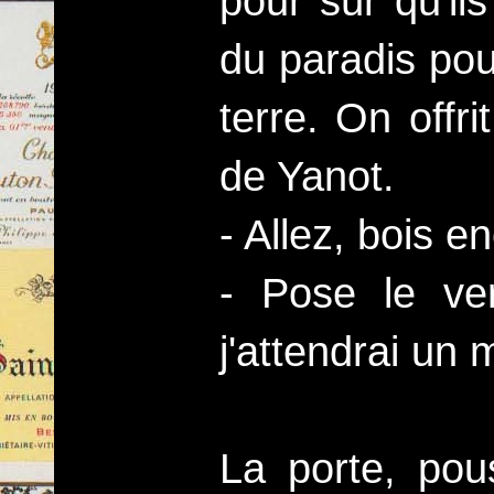
pour sûr qu'ils
du paradis pour
terre. On offri
de Yanot.
- Allez, bois e
- Pose le ver
j'attendrai un
La porte, pou