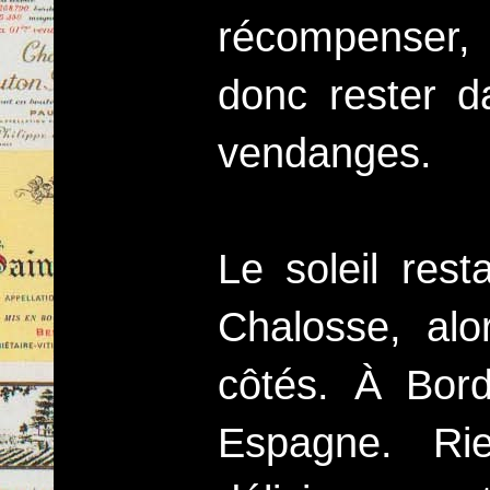
récompenser, i
donc rester d
vendanges.
Le soleil res
Chalosse, alo
côtés. À Bor
Espagne. Rie